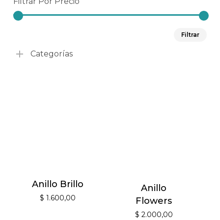
Filtrar Por Precio
Pre
Pre
Filtrar
mín
má
Categorías
Anillo Brillo
Anillo
$
1.600,00
Flowers
$
2.000,00