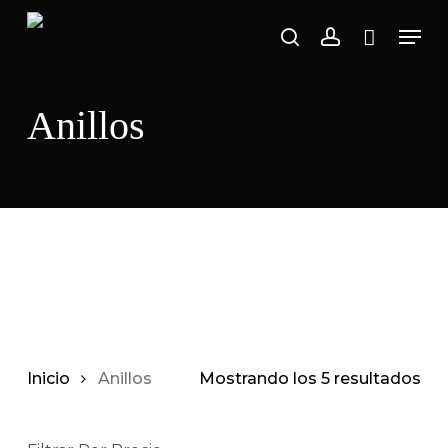
Saltar
Men
al
buscar
cuenta
Carro
Cerrar
carrito
contenido
principal
Anillos
Inicio
Anillos
Mostrando los 5 resultados