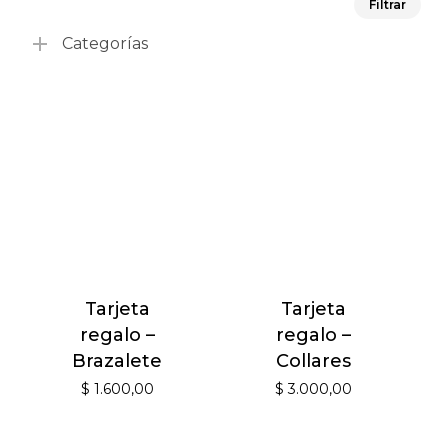
Filtrar
mín
má
Categorías
Tarjeta
Tarjeta
regalo –
regalo –
Brazalete
Collares
$
1.600,00
$
3.000,00