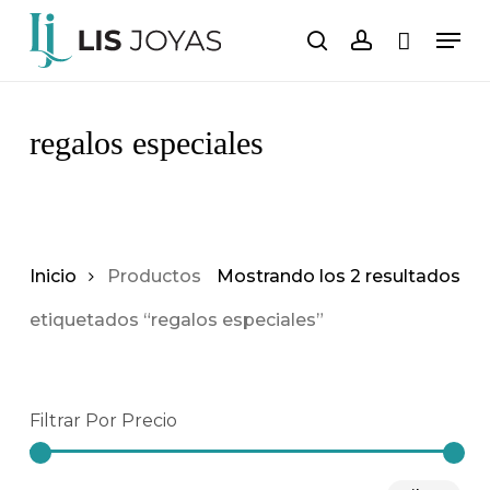
Saltar
Men
al
buscar
cuenta
Carro
Cerrar
carrito
contenido
principal
regalos especiales
Inicio
Productos
Mostrando los 2 resultados
etiquetados “regalos especiales”
Filtrar Por Precio
Pre
Pre