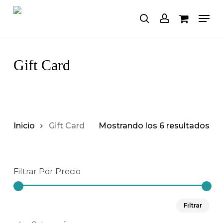
Saltar
Men
al
buscar
cuenta
Carro
Cerrar
carrito
contenido
principal
Gift Card
Inicio
Gift Card
Mostrando los 6 resultados
Filtrar Por Precio
Pre
Pre
Filtrar
mín
má