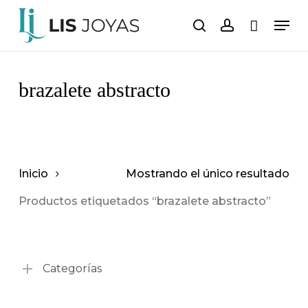
Saltar
Men
al
buscar
cuenta
Carro
Cerrar
carrito
contenido
principal
brazalete abstracto
Inicio
Mostrando el único resultado
Productos etiquetados “brazalete abstracto”
Categorías