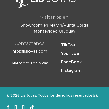
Visitanos en
Showroom en Malvin/Punta Gorda
Montevideo Uruguay
Contactanos
TikTok
info@lisjoyas.com
YouTube
FaceBook
Miembro socio de:
Instagram
© 2026 Lis Joyas. Todos los derechos reservados®©
facebook
youtube
instagram
tiktok