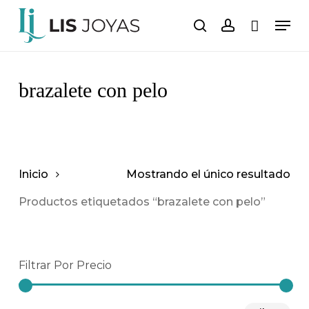
Saltar
Men
al
buscar
cuenta
Carro
Cerrar
carrito
contenido
principal
brazalete con pelo
Inicio
Mostrando el único resultado
Productos etiquetados “brazalete con pelo”
Filtrar Por Precio
Pre
Pre