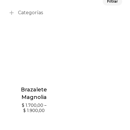
Filtrar
mín
má
Categorías
Brazalete
Magnolia
$
1.700,00
–
$
1.900,00