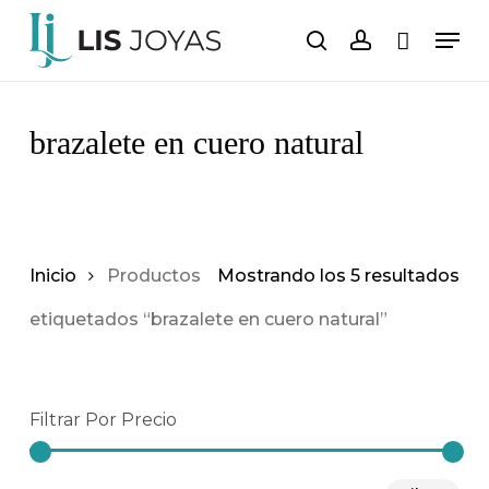
Saltar
Men
al
buscar
cuenta
Carro
Cerrar
carrito
contenido
principal
brazalete en cuero natural
Inicio
Productos
Mostrando los 5 resultados
etiquetados “brazalete en cuero natural”
Filtrar Por Precio
Pre
Pre