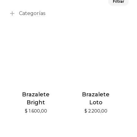
Filtrar
mín
má
Categorías
Brazalete
Brazalete
Bright
Loto
$
1.600,00
$
2.200,00