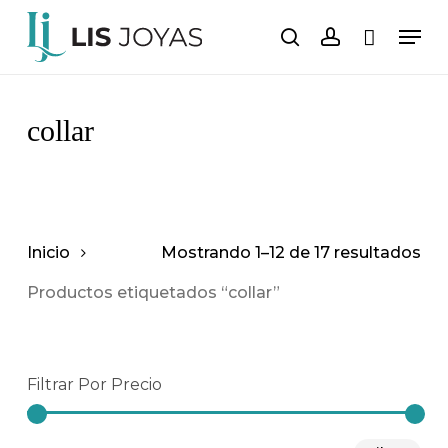
Saltar
Men
al
buscar
cuenta
Carro
Cerrar
carrito
contenido
principal
collar
Inicio
Mostrando 1–12 de 17 resultados
Productos etiquetados “collar”
Filtrar Por Precio
Pre
Pre