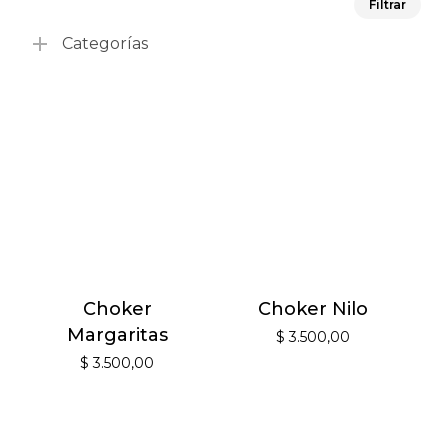
Filtrar
mín
má
Categorías
Choker
Choker Nilo
Margaritas
$
3.500,00
$
3.500,00