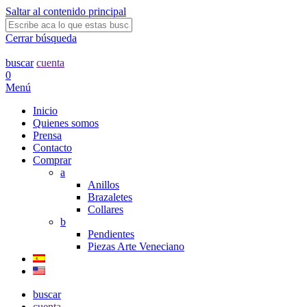
Saltar al contenido principal
Cerrar búsqueda
buscar
cuenta
0
Menú
Inicio
Quienes somos
Prensa
Contacto
Comprar
a
Anillos
Brazaletes
Collares
b
Pendientes
Piezas Arte Veneciano
buscar
cuenta