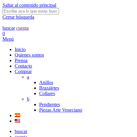
Saltar al contenido principal
Cerrar búsqueda
buscar
cuenta
0
Menú
Inicio
Quienes somos
Prensa
Contacto
Comprar
a
Anillos
Brazaletes
Collares
b
Pendientes
Piezas Arte Veneciano
buscar
cuenta