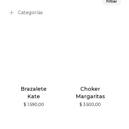
Filtrar
mín
má
Categorías
Brazalete
Choker
Kate
Margaritas
$
1.590,00
$
3.500,00