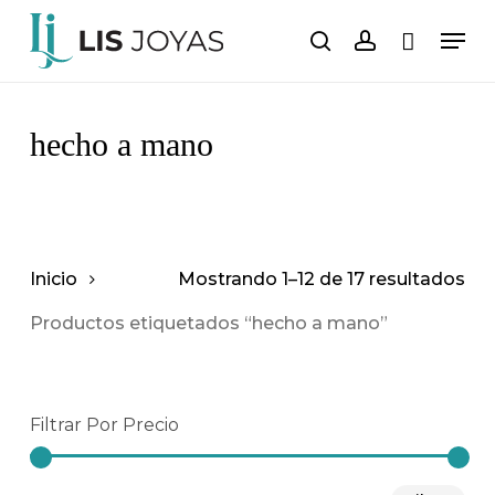
Saltar
Men
al
buscar
cuenta
Carro
Cerrar
carrito
contenido
principal
hecho a mano
Inicio
Mostrando 1–12 de 17 resultados
Productos etiquetados “hecho a mano”
Filtrar Por Precio
Pre
Pre