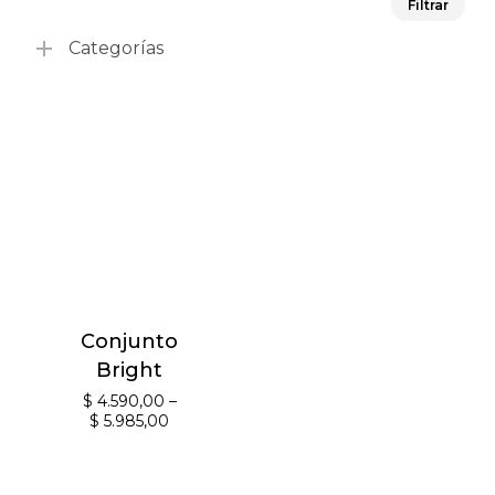
Filtrar
mín
má
Categorías
Conjunto
Bright
$
4.590,00
–
$
5.985,00