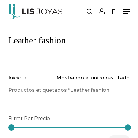
Saltar
Men
al
buscar
cuenta
Carro
Cerrar
carrito
contenido
principal
Leather fashion
Inicio
Mostrando el único resultado
Productos etiquetados “Leather fashion”
Filtrar Por Precio
Pre
Pre