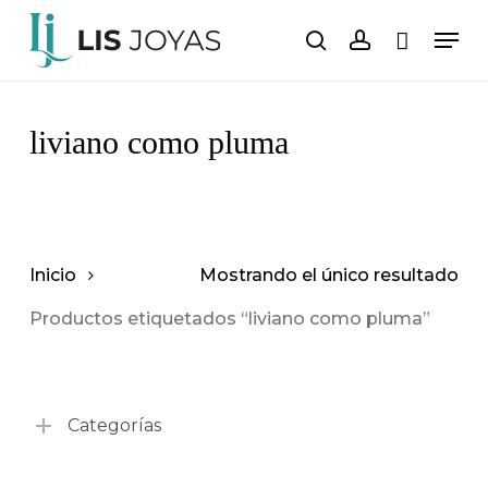
Saltar
Men
al
buscar
cuenta
Carro
Cerrar
carrito
contenido
principal
liviano como pluma
Inicio
Mostrando el único resultado
Productos etiquetados “liviano como pluma”
Categorías