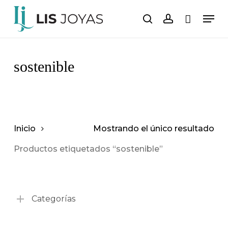
Saltar
Men
al
buscar
cuenta
Carro
Cerrar
carrito
contenido
principal
sostenible
Inicio
Mostrando el único resultado
Productos etiquetados “sostenible”
Categorías