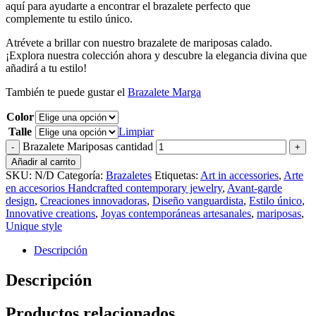
aquí para ayudarte a encontrar el brazalete perfecto que
complemente tu estilo único.
Atrévete a brillar con nuestro brazalete de mariposas calado.
¡Explora nuestra colección ahora y descubre la elegancia divina que
añadirá a tu estilo!
También te puede gustar el
Brazalete Marga
Color
Talle
Limpiar
Brazalete Mariposas cantidad
Añadir al carrito
SKU:
N/D
Categoría:
Brazaletes
Etiquetas:
Art in accessories
,
Arte
en accesorios Handcrafted contemporary jewelry
,
Avant-garde
design
,
Creaciones innovadoras
,
Diseño vanguardista
,
Estilo único
,
Innovative creations
,
Joyas contemporáneas artesanales
,
mariposas
,
Unique style
Descripción
Descripción
Productos relacionados