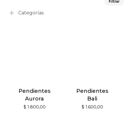
Filtrar
mín
má
Categorías
Pendientes
Pendientes
Aurora
Bali
$
1.800,00
$
1.600,00