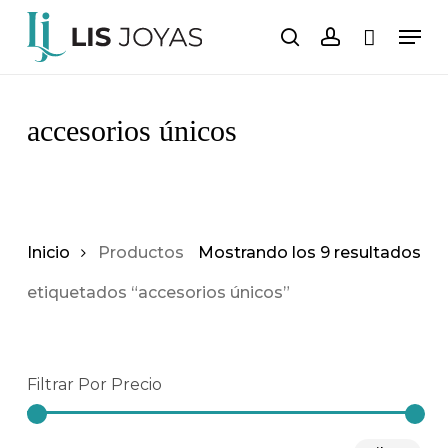
Saltar
Men
al
buscar
cuenta
Carro
Cerrar
carrito
contenido
principal
accesorios únicos
Inicio
Productos
Mostrando los 9 resultados
etiquetados “accesorios únicos”
Filtrar Por Precio
Pre
Pre