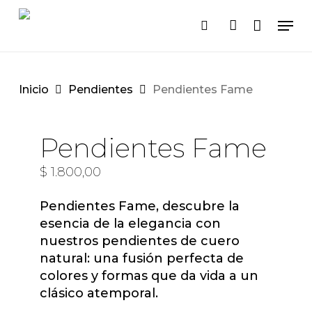
Carro
Cerrar
Saltar
Men
carrito
al
buscar
cuenta
contenido
principal
Inicio
Pendientes
Pendientes Fame
Pendientes Fame
$
1.800,00
Pendientes Fame, descubre la
esencia de la elegancia con
nuestros pendientes de cuero
natural: una fusión perfecta de
colores y formas que da vida a un
clásico atemporal.