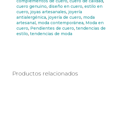
complementos de cuero
,
cuero de calidad
,
cuero genuino
,
diseño en cuero
,
estilo en
cuero
,
joyas artesanales
,
joyería
antialergénica
,
joyería de cuero
,
moda
artesanal
,
moda contemporánea
,
Moda en
cuero
,
Pendientes de cuero
,
tendencias de
estilo
,
tendencias de moda
Productos relacionados