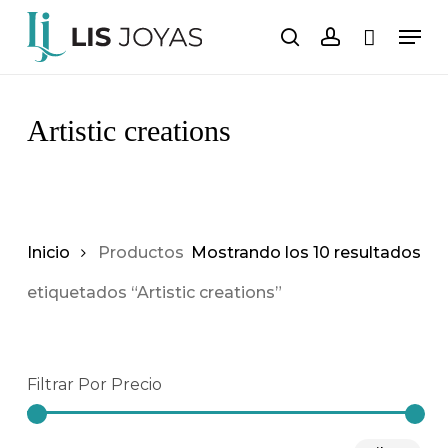
Saltar
Men
al
buscar
cuenta
Carro
Cerrar
carrito
contenido
principal
Artistic creations
Inicio
Productos
Mostrando los 10 resultados
etiquetados “Artistic creations”
Filtrar Por Precio
Pre
Pre