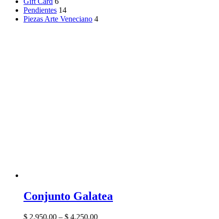
Gift Card
6
Pendientes
14
Piezas Arte Veneciano
4
Conjunto Galatea
$
2.950,00
–
$
4.250,00