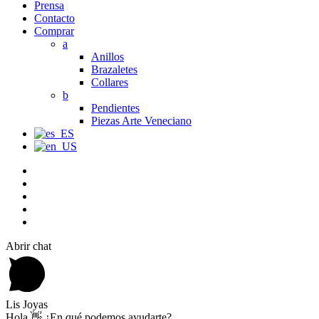
Prensa
Contacto
Comprar
a
Anillos
Brazaletes
Collares
b
Pendientes
Piezas Arte Veneciano
Abrir chat
Lis Joyas
Hola 👋 ¿En qué podemos ayudarte?