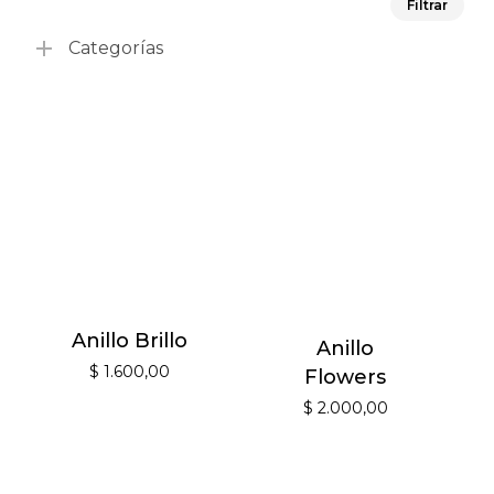
Filtrar
mín
má
Categorías
Anillo Brillo
Anillo
$
1.600,00
Flowers
$
2.000,00