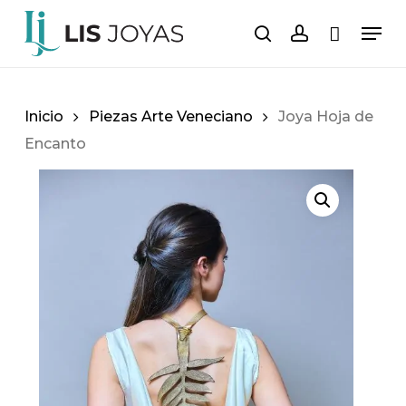
Saltar
Men
al
buscar
cuenta
Carro
Cerrar
carrito
contenido
principal
Inicio
Piezas Arte Veneciano
Joya Hoja de
Encanto