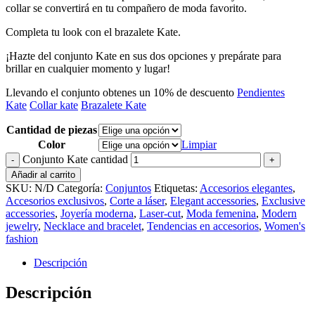
collar se convertirá en tu compañero de moda favorito.
Completa tu look con el
brazalete Kate.
¡Hazte del conjunto Kate en sus dos opciones y prepárate para
brillar en cualquier momento y lugar!
Llevando el conjunto obtenes un 10% de descuento
Pendientes
Kate
Collar kate
Brazalete Kate
Cantidad de piezas
Color
Limpiar
Conjunto Kate cantidad
Añadir al carrito
SKU:
N/D
Categoría:
Conjuntos
Etiquetas:
Accesorios elegantes
,
Accesorios exclusivos
,
Corte a láser
,
Elegant accessories
,
Exclusive
accessories
,
Joyería moderna
,
Laser-cut
,
Moda femenina
,
Modern
jewelry
,
Necklace and bracelet
,
Tendencias en accesorios
,
Women's
fashion
Descripción
Descripción