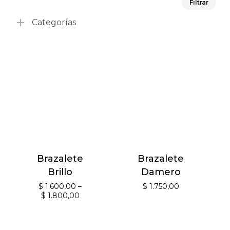
Filtrar
mín
má
Categorías
Brazalete
Brazalete
Brillo
Damero
$
1.600,00
–
$
1.750,00
$
1.800,00