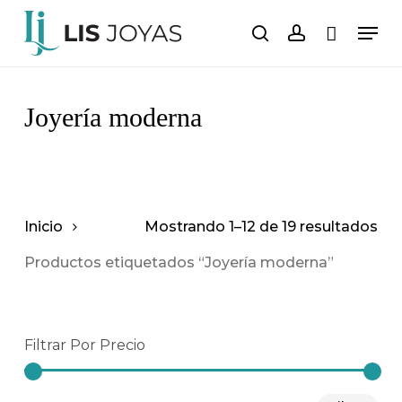
Saltar
Men
al
buscar
cuenta
Carro
Cerrar
carrito
contenido
principal
Joyería moderna
Inicio
Mostrando 1–12 de 19 resultados
Productos etiquetados “Joyería moderna”
Filtrar Por Precio
Pre
Pre