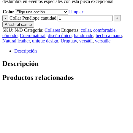
deslumbra en eventos especiales con esta pieza excepcional.
Color
Limpiar
Collar Penélope cantidad
Añadir al carrito
SKU:
N/D
Categoría:
Collares
Etiquetas:
collar
,
comfortable
,
cómodo
,
Cuero natural
,
diseño único
,
handmade
,
hecho a mano
,
Natural leather
,
unique design
,
Uruguay
,
versátil
,
versatile
Descripción
Descripción
Productos relacionados