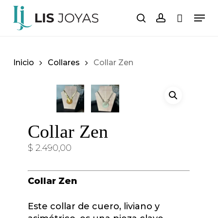
Saltar
Men
al
buscar
cuenta
Carro
Cerrar
carrito
contenido
principal
Inicio
Collares
Collar Zen
Collar Zen
$
2.490,00
Collar Zen
Este collar de cuero, liviano y